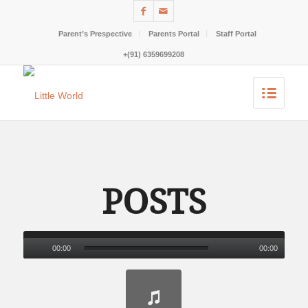
Parent’s Prespective
Parents Portal
Staff Portal
+(91) 6359699208
POSTS
00:00
00:00